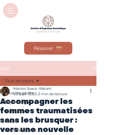
Réserver
Post
Tous les posts
Marion Soeur-Warain
Tous les posts
30 sept. 2025
3 min de lecture
Accompagner les
Psychologie
femmes traumatisées
Maternité
sans les brusquer :
Couple
vers une nouvelle
Santé féminine