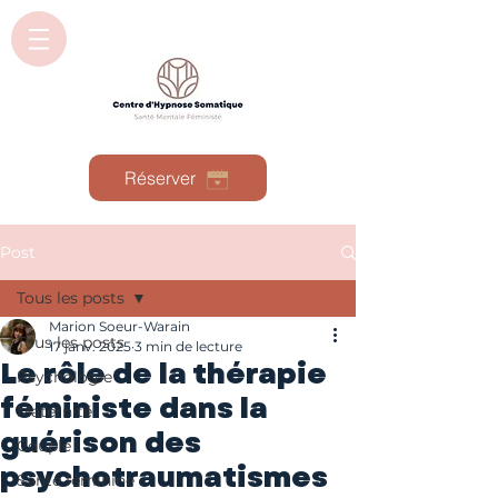
Réserver
Post
Tous les posts
Marion Soeur-Warain
Tous les posts
17 janv. 2025
3 min de lecture
Le rôle de la thérapie
Psychologie
féministe dans la
Maternité
guérison des
Couple
psychotraumatismes
Santé féminine