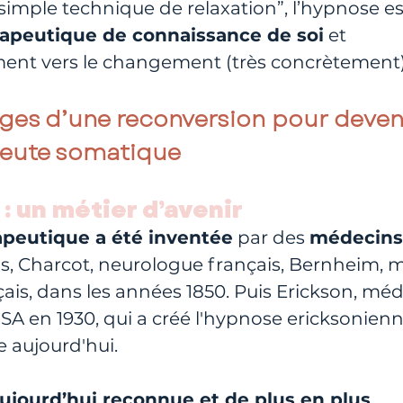
“simple technique de relaxation”, l’hypnose es
apeutique de connaissance de soi
 et 
nt vers le changement (très concrètement)
ages d’une reconversion pour deveni
eute somatique
 : un métier d’avenir
peutique a été inventée
 par des 
médecins
s, Charcot, neurologue français, Bernheim, 
çais, dans les années 1850. Puis Erickson, méd
SA en 1930, qui a créé l'hypnose ericksonienne
 aujourd'hui. 
ujourd’hui reconnue et de plus en plus 