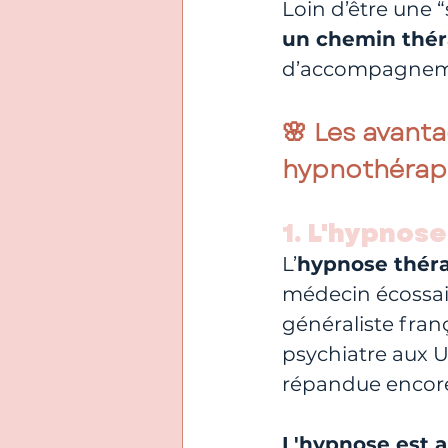
Loin d’être une 
un chemin thér
d’accompagneme
🌸 Les avant
hypnothérap
1. L'hypnose
L’
hypnose théra
médecin écossai
généraliste fran
psychiatre aux U
répandue encore
L'hypnose est a