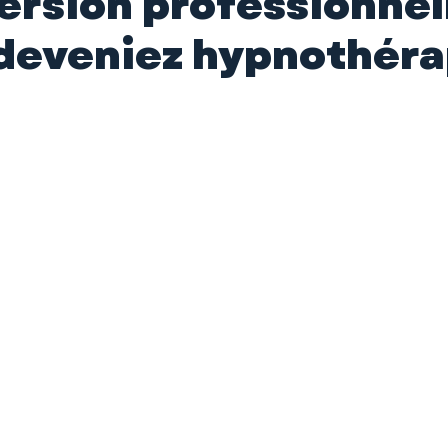
rsion professionnell
 deveniez hypnothér