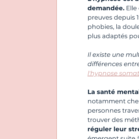
demandée.
 Elle
preuves depuis 1
phobies, la doul
plus adaptés pou
Il existe une mul
différences entre
l'hypnose somati
La santé menta
notamment chez l
personnes traver
trouver des mét
réguler leur str
émergent suite 