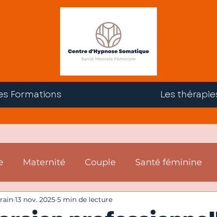
es Formations
Les thérapie
e
Maternité
Couple
Santé féminine
rain
13 nov. 2025
5 min de lecture