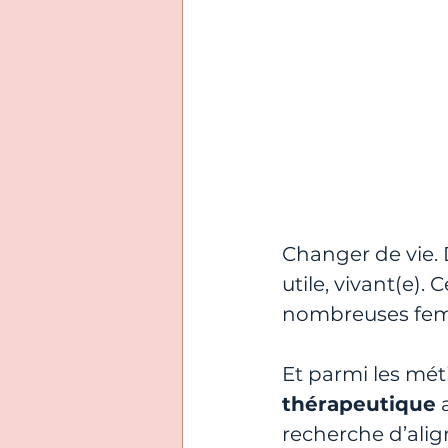
Changer de vie. D
utile, vivant(e).
nombreuses femm
Et parmi les mé
thérapeutique
 
recherche d’alig