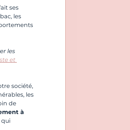
ait ses 
ac, les 
mportements 
r les 
te et 
tre société, 
érables, les 
oin de 
cement à 
 qui 