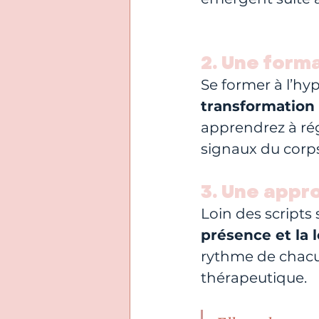
2. Une form
Se former à l’hy
transformation
apprendrez à rég
signaux du corps
3. Une appr
Loin des scripts
présence et la 
rythme de chacu
thérapeutique. 