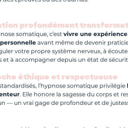
ation profondément transformat
pnose somatique, c’est 
vivre une expérience
 personnelle
 avant même de devenir pratici
uler votre propre système nerveux, à écouter
 et à accompagner depuis un état de sécurité
oche éthique et respectueuse
 standardisés, l’hypnose somatique privilégie 
lenteur
. Elle honore la sagesse du corps et re
n — un vrai gage de profondeur et de justes