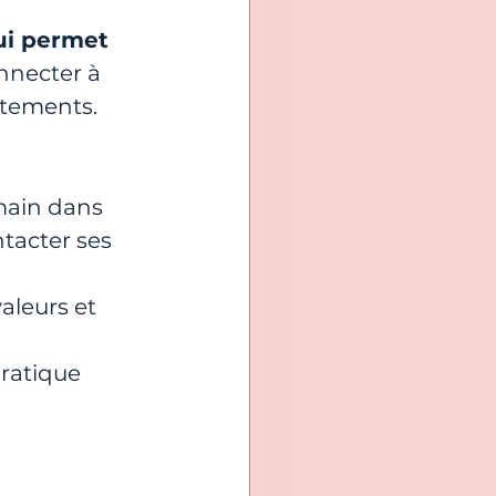
ui permet 
onnecter à 
rtements.
main dans 
ntacter ses 
aleurs et 
pratique 