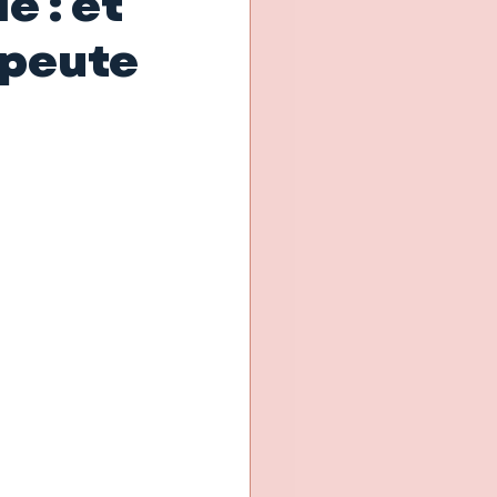
e : et
apeute