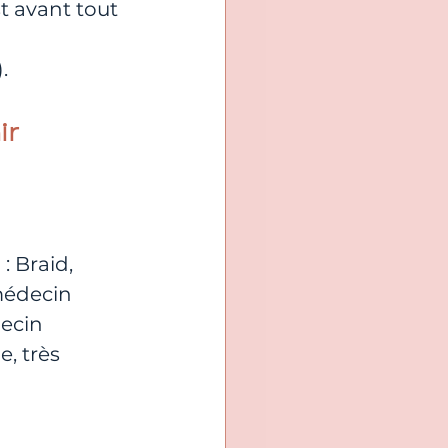
t avant tout 
.
r 
 
: Braid, 
médecin 
ecin 
, très 