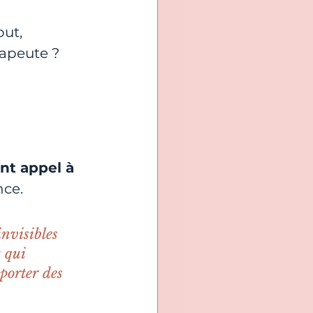
ut, 
apeute ?
nt appel à 
nce.
invisibles 
 qui 
porter des 