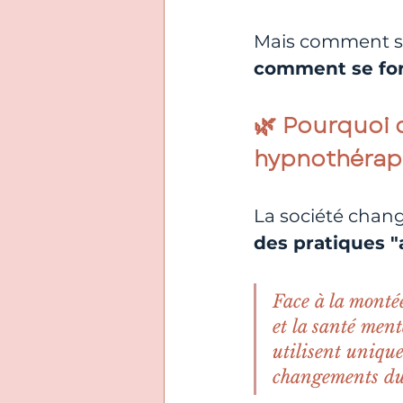
Mais comment sav
comment se fo
🌿 Pourquoi c
hypnothérap
La société change
des pratiques "
Face à la montée
et la santé men
utilisent unique
changements du