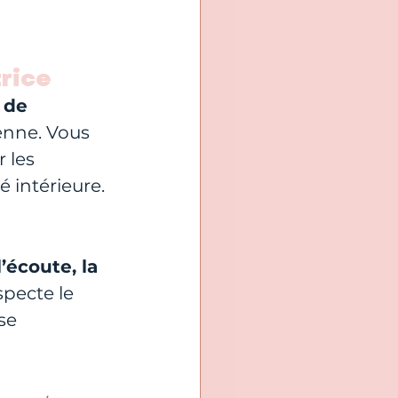
rice
 de 
enne. Vous 
 les 
 intérieure.
l’écoute, la 
specte le 
se 