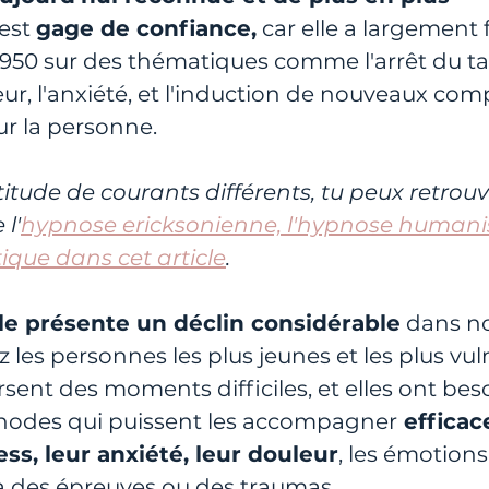
 est 
gage de confiance,
 car elle a largement f
950 sur des thématiques comme l'arrêt du tab
eur, l'anxiété, et l'induction de nouveaux co
r la personne.
titude de courants différents, tu peux retrouve
 l'
hypnose ericksonienne, l'hypnose humanis
que dans cet article
. 
le présente un déclin considérable
 dans no
es personnes les plus jeunes et les plus vuln
sent des moments difficiles, et elles ont bes
hodes qui puissent les accompagner
 effica
ess, leur anxiété, leur douleur
, les émotions
à des épreuves ou des traumas.