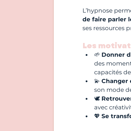
L’hypnose permet
de faire parler
ses ressources 
Les motivat
🌱 
Donner d
des moments d
capacités de 
💫 
Changer 
son mode de
🕊️ 
Retrouver
avec créativit
💖 
Se trans