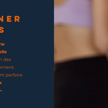
NER
S
he
lle
on des
nement,
nt parfaire
x
-