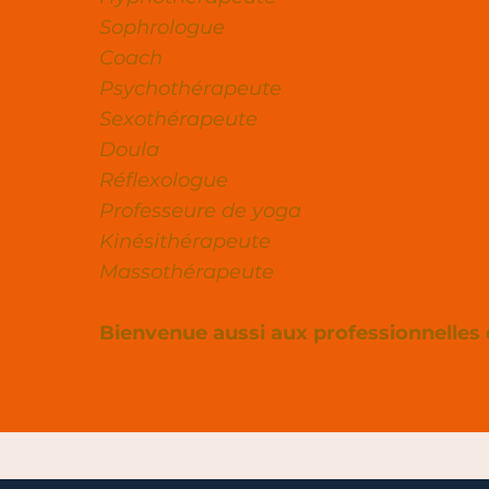
Sophrologue
Coach
Psychothérapeute
Sexothérapeute
Doula
Réflexologue
Professeure de yoga
Kinésithérapeute
Massothérapeute
Bienvenue aussi aux professionnelles 