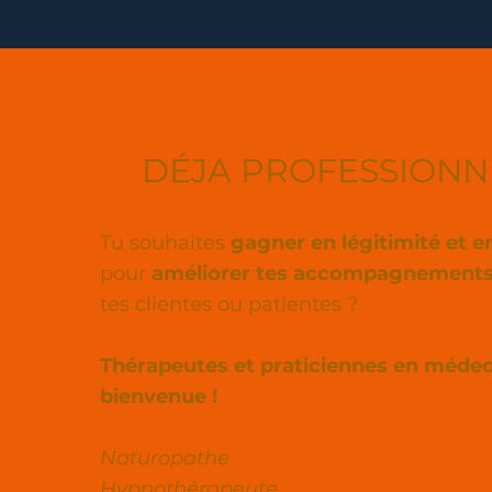
DÉJA PROFESSIONN
Tu souhaites
gagner en légitimité et 
pour
améliorer tes accompagnement
tes clientes ou patientes ?
Thérapeutes et praticiennes en médec
bienvenue !
Naturopathe
Hypnothérapeute