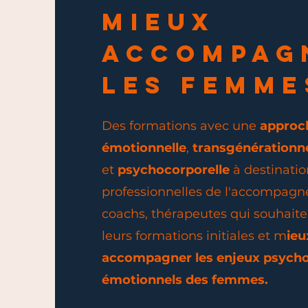
MIEUX
ACCOMPAG
LES FEMME
Des formations avec une
approc
émotionnelle
,
transgénérationne
et
psychocorporelle
à destinati
professionnelles de l'accompag
coachs, thérapeutes qui souhaite
leurs formations initiales et m
ieu
accompagner les enjeux psycho
émotionnels des femmes.