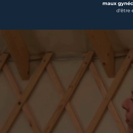
maux
gynéc
d'être 