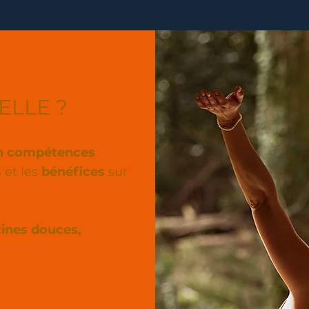
ELLE ?
en compétences
s
et les
bénéfices
sur
ines douces,