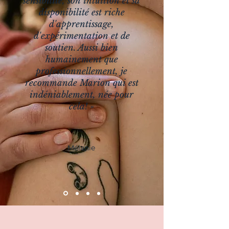
sensibilité, son intuition et sa
disponibilité est riche
d'apprentissage,
d'expérimentation et de
soutien. Aussi bien
humainement que
professionnellement, je
recommande Marion qui est
indéniablement, née pour
cela! »
Mélanie