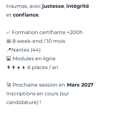
traumas, avec
justesse
,
intégrité
et
confiance
.
✅ Formation certifiante +200h
📅 8 week-end / 10 mois
📍Nantes (44)
💻 Modules en ligne
👩‍👩‍👧‍👧 6 places / an
🚀
Prochaine session en
Mars 2027
Inscriptions en cours (sur
candidature) !
Télécharger la brochure