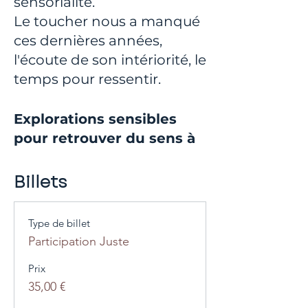
sensorialité.
Le toucher nous a manqué
ces dernières années,
l'écoute de son intériorité, le
temps pour ressentir.
Explorations sensibles
pour retrouver du sens à
être vivante ensemble.
Billets
Voyage en sensibilité au
creux de tes sensations.
Type de billet
Cultiver le lien au monde
Participation Juste
qui t'entoure. A sa richesse,
Prix
sa complexité, sa beauté.
35,00 €
Retrouver l'équilibre entre