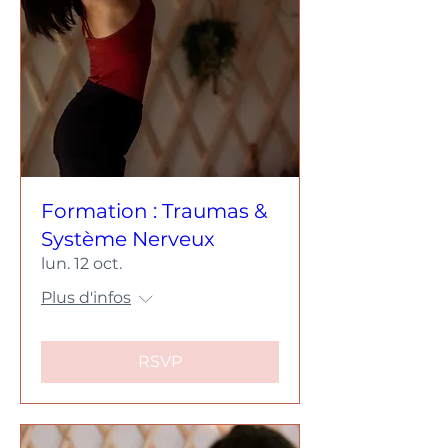
Tu es en manque de
"ralentir" et de "sentir"
Tu as envie de renouer
un lien avec ton corps
et ta sensibilité
Tu as besoin de
mouvement
Tu désires retrouver du
Formation : Traumas &
lien de sororité
Système Nerveux
lun. 12 oct.
Plus d'infos
Aucun pré-requis, atelier
accessible à toutes les
femmes.
RSVP
10 places maximum