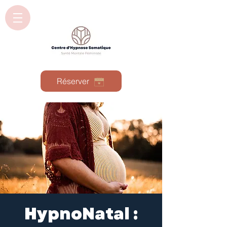
Réserver
HypnoNatal :