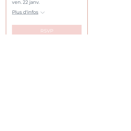
ven. 22 janv.
Plus d'infos
RSVP
Centre d'Hypnose Somatique
Santé Mentale Féministe
👉 Formations certifiantes orientées traumas
📍 Nantes
👉 Thérapies au Féminin, gynécologie
émotionnelle, psychotraumatismes de
l'enfance ou adulte
📍 Vannes
Statut micro-entreprise