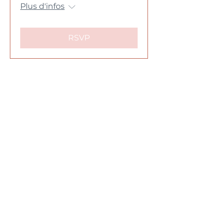
Plus d'infos
RSVP
Centre d'Hypnose Somatique
Santé Mentale Féministe
👉 Formations certifiantes orientées traumas
📍 Nantes
👉 Thérapies au Féminin, gynécologie
émotionnelle, psychotraumatismes de
l'enfance ou adulte
📍 Vannes
Statut micro-entreprise
SIRET :
841 682 123 00010