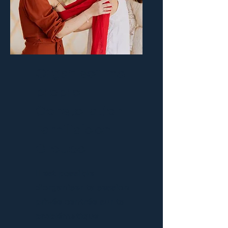
Organiser ma
propre
Constellation
Familiale en
Groupe
Il est possible
d'organiser ta session
privée centrée sur ta
problématique