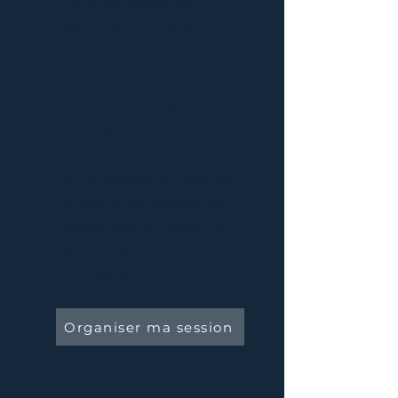
rituel de libération ++
vécu dans le corps
120€
2h de session privée
Vannes (56)
Je m'occupe de réserver
la salle et de trouver les
personnes qui seront au
service de ta
constellation.
Organiser ma session