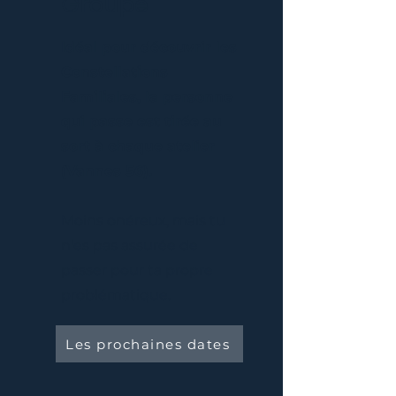
Groupe
Idéal pour découvrir les
Constellations
Familiales, la personne
qui passe est tirée au
sort à chaque atelier
(Vannes 56).
Moins onéreux, mais tu
n'es pas assurée de
passer pour ta propre
problématique.
Les prochaines dates