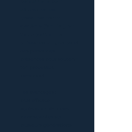
personnelle pour
débusquer les
blessures de ton
système (familial), en
t'appuyant sur la
puissance du groupe
et
des personnes
présentes pour soutenir
ton processus
personnel.
Les avantages :
plus efficace
accès aux mémoires
inconscientes sur
plusieurs générations