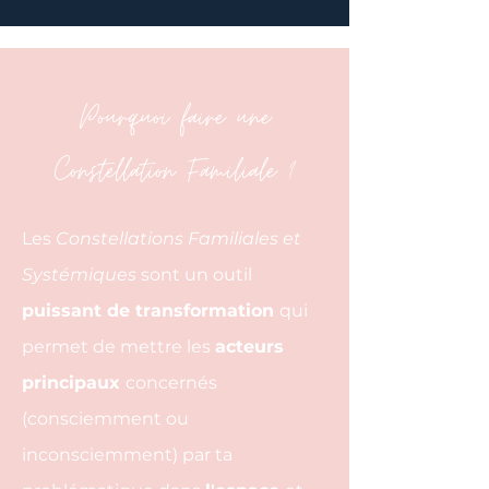
Pourquoi faire une
Constellation Familiale ?
Les
Constellations Familiales et
Systémiques
sont
un outil
puissant de transformation
qui
permet de mettre
les
acteurs
principaux
concernés
(consciemment ou
inconsciemment) par ta