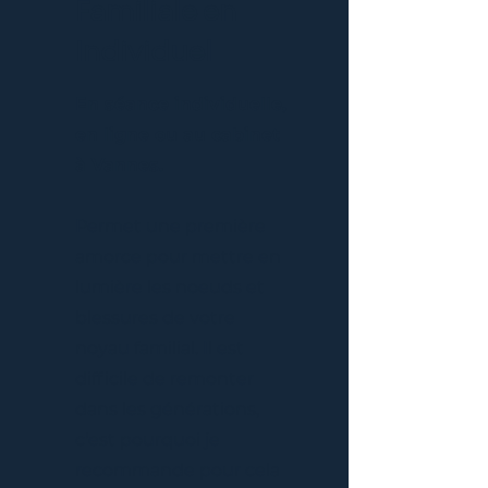
Familiale en
Individuel
En séance individuelle,
en ligne ou au cabinet
à Vannes.
Permet une première
amorce pour mettre en
lumière les noeuds et
blessures de votre
noyau familial. Il est
difficile de remonter
dans les générations,
c'est pourquoi je
recommande pour cela