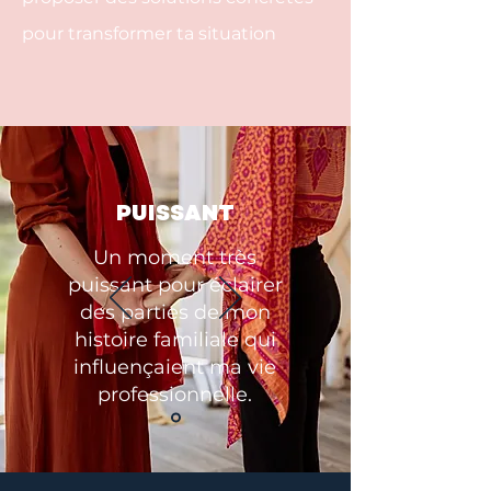
pour transformer ta situation
PUISSANT
Un moment très
puissant pour éclairer
des parties de mon
histoire familiale qui
influençaient ma vie
professionnelle.