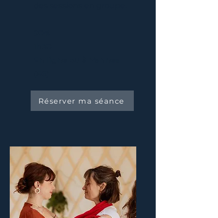
des sessions en groupe.
90€
1h30
En ligne ou à Vannes
(56)
Réserver ma séance