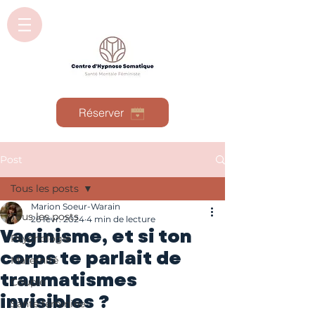
Réserver
Post
Tous les posts
Marion Soeur-Warain
Tous les posts
26 févr. 2024
4 min de lecture
Vaginisme, et si ton
Psychologie
corps te parlait de
Maternité
traumatismes
Couple
invisibles ?
Santé féminine