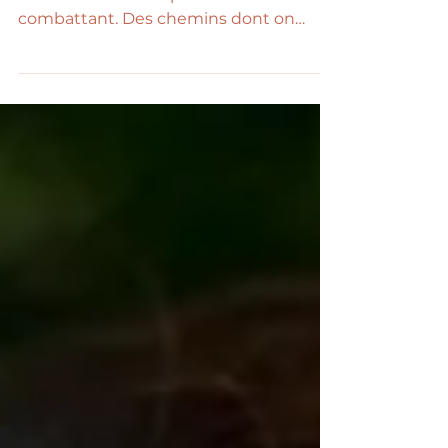
fertilité.
Il y a des chemins vers la maternité qui
ressemblent à des parcours du
combattant. Des chemins dont on
parle moins et pourtant de plus en plus
de couples se retrouvent confrontés à
cette dure réalité ( 1 couple sur 4, c'est
énorme !) Ceux où chaque mois
commence par un espoir et se termine
par une chute. Ceux où l’on se surprend
à scruter chaque sensation du corps,
chaque date du cycle. Ceux où l’on
s’effondre parfois dans la salle de bain,
en silence. Ceux où la sexualité de