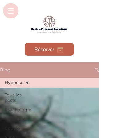
Réserver
Blog
Hypnose
Tous les
posts
Psychologie
Maternité
Couple
Santé