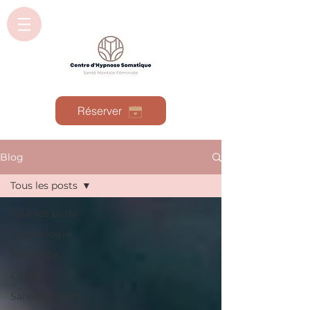
Réserver
Blog
Tous les posts
Tous les posts
Psychologie
Maternité
Couple
Santé féminine