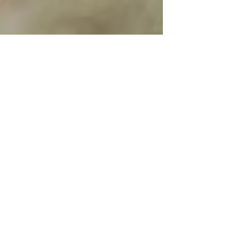
27 févr. 2025
4 min de lecture
Pourquoi les hommes
refusent-ils de faire
une thérapie de
couple ?
J'en ai assez de voir des femmes
prendre seules en charge le bon